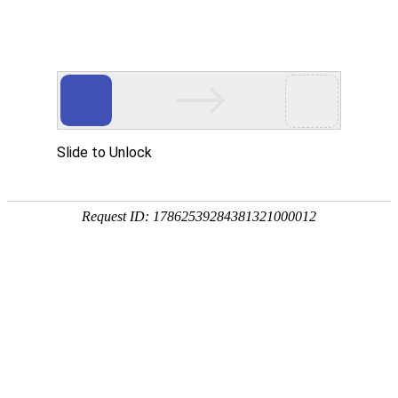
凯发彩票官网
中文版
|
English
首页
关于申山
新闻动态
产品介绍
客户服务
采购中心
联系我们
产品分类
PVC电工胶带
PVC管道胶带
布基胶带