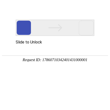
凯发彩票官网
中文版
|
English
首页
关于申山
新闻动态
产品介绍
客户服务
采购中心
联系我们
产品分类
PVC电工胶带
PVC管道胶带
布基胶带