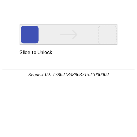
凯发彩票官网
中文版
|
English
首页
关于申山
新闻动态
产品介绍
客户服务
采购中心
联系我们
产品分类
PVC电工胶带
PVC管道胶带
布基胶带