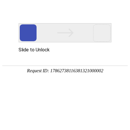
凯发彩票官网
中文版
|
English
首页
关于申山
新闻动态
产品介绍
客户服务
采购中心
联系我们
产品分类
PVC电工胶带
PVC管道胶带
布基胶带