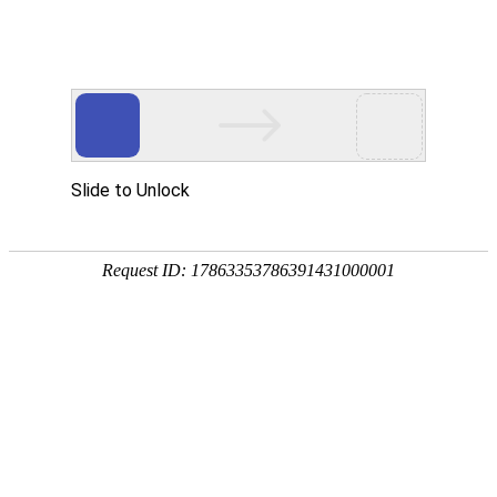
啊哦，你所访问的页面不存在了，
可能是炸了
可能的原因：
1.手抖打错了。
2.链接过了保质期。
返回上一级页面>
document.write("
")