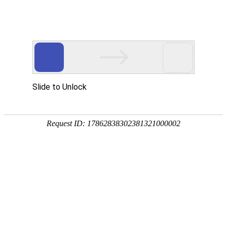
凯发彩票官网
中文版
|
English
首页
关于申山
新闻动态
产品介绍
客户服务
采购中心
联系我们
产品分类
PVC电工胶带
PVC管道胶带
布基胶带